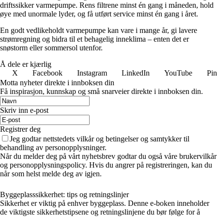
driftssikker varmepumpe. Rens filtrene minst én gang i måneden, hold
øye med unormale lyder, og få utført service minst én gang i året.
En godt vedlikeholdt varmepumpe kan vare i mange år, gi lavere
strømregning og bidra til et behagelig inneklima – enten det er
snøstorm eller sommersol utenfor.
Å dele er kjærlig
X
Facebook
Instagram
LinkedIn
YouTube
Pin
Motta nyheter direkte i innboksen din
Få inspirasjon, kunnskap og små snarveier direkte i innboksen din.
Skriv inn e-post
Registrer deg
Jeg godtar nettstedets vilkår og betingelser og samtykker til
behandling av personopplysninger.
Når du melder deg på vårt nyhetsbrev godtar du også våre brukervilkår
og personopplysningspolicy. Hvis du angrer på registreringen, kan du
når som helst melde deg av igjen.
Byggeplasssikkerhet: tips og retningslinjer
Sikkerhet er viktig på enhver byggeplass. Denne e-boken inneholder
de viktigste sikkerhetstipsene og retningslinjene du bør følge for å