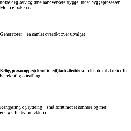
holde deg selv og dine håndverkere trygge under byggeprosessen.
Motta e-boken nå
Generatorer – en samlet oversikt over utvalget
Felles grønne prosjekter: Energikonsulenter som lokale drivkrefter for
Klargjør varmepumpen for skiftende årstider
bærekraftig omstilling
Rengjøring og rydding – små skritt mot et sunnere og mer
energieffektivt inneklima