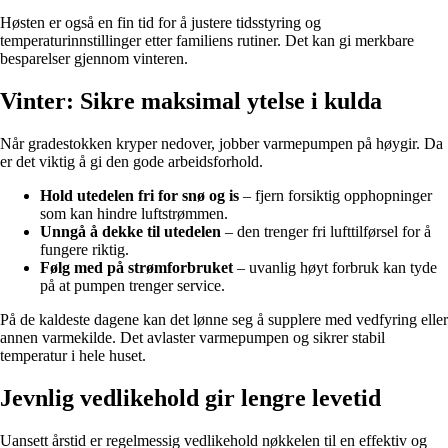
Høsten er også en fin tid for å justere tidsstyring og
temperaturinnstillinger etter familiens rutiner. Det kan gi merkbare
besparelser gjennom vinteren.
Vinter: Sikre maksimal ytelse i kulda
Når gradestokken kryper nedover, jobber varmepumpen på høygir. Da
er det viktig å gi den gode arbeidsforhold.
Hold utedelen fri for snø og is
– fjern forsiktig opphopninger
som kan hindre luftstrømmen.
Unngå å dekke til utedelen
– den trenger fri lufttilførsel for å
fungere riktig.
Følg med på strømforbruket
– uvanlig høyt forbruk kan tyde
på at pumpen trenger service.
På de kaldeste dagene kan det lønne seg å supplere med vedfyring eller
annen varmekilde. Det avlaster varmepumpen og sikrer stabil
temperatur i hele huset.
Jevnlig vedlikehold gir lengre levetid
Uansett årstid er regelmessig vedlikehold nøkkelen til en effektiv og