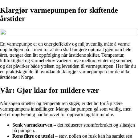
Klargjør varmepumpen for skiftende
årstider
En varmepumpe er en energieffektiv og miljøvennlig måte å varme
opp boligen på – men for at den skal fungere optimalt gjennom hele
året, trenger den litt oppfølging når årstidene skifter. Temperatur,
luftfuktighet og varmebehov varierer mye mellom vinter og sommer,
og det påvirker både ytelsen og levetiden til varmepumpen. Her får du
en praktisk guide til hvordan du klargjør varmepumpen for de ulike
årstidene i Norge.
Vår: Gjør klar for mildere vær
Når snøen smelter og temperaturen stiger, er det tid for å justere
varmepumpens innstillinger. Mange lar pumpen gå som vanlig, men
det er unødvendig når behovet for oppvarming blir mindre.
Senk varmekurven
– det reduserer strømforbruket og slitasjen
på pumpen.
Rens filtre og utedel
– støv, pollen og rusk kan ha samlet seg