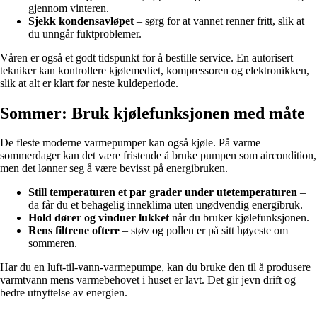
gjennom vinteren.
Sjekk kondensavløpet
– sørg for at vannet renner fritt, slik at
du unngår fuktproblemer.
Våren er også et godt tidspunkt for å bestille service. En autorisert
tekniker kan kontrollere kjølemediet, kompressoren og elektronikken,
slik at alt er klart før neste kuldeperiode.
Sommer: Bruk kjølefunksjonen med måte
De fleste moderne varmepumper kan også kjøle. På varme
sommerdager kan det være fristende å bruke pumpen som aircondition,
men det lønner seg å være bevisst på energibruken.
Still temperaturen et par grader under utetemperaturen
–
da får du et behagelig inneklima uten unødvendig energibruk.
Hold dører og vinduer lukket
når du bruker kjølefunksjonen.
Rens filtrene oftere
– støv og pollen er på sitt høyeste om
sommeren.
Har du en luft-til-vann-varmepumpe, kan du bruke den til å produsere
varmtvann mens varmebehovet i huset er lavt. Det gir jevn drift og
bedre utnyttelse av energien.