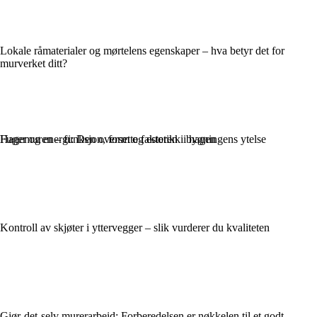
Lokale råmaterialer og mørtelens egenskaper – hva betyr det for
murverket ditt?
Fuger og energi: Den oversette faktoren i bygningens ytelse
Hagemuren – funksjon, form og estetikk i hagen
Kontroll av skjøter i yttervegger – slik vurderer du kvaliteten
Gjør-det-selv murerarbeid: Forberedelsen er nøkkelen til et godt