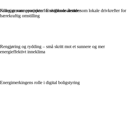
Felles grønne prosjekter: Energikonsulenter som lokale drivkrefter for
Klargjør varmepumpen for skiftende årstider
bærekraftig omstilling
Rengjøring og rydding – små skritt mot et sunnere og mer
energieffektivt inneklima
Energimerkingens rolle i digital boligstyring