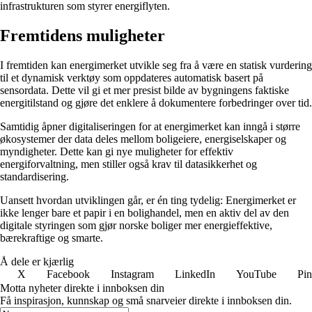
infrastrukturen som styrer energiflyten.
Fremtidens muligheter
I fremtiden kan energimerket utvikle seg fra å være en statisk vurdering
til et dynamisk verktøy som oppdateres automatisk basert på
sensordata. Dette vil gi et mer presist bilde av bygningens faktiske
energitilstand og gjøre det enklere å dokumentere forbedringer over tid.
Samtidig åpner digitaliseringen for at energimerket kan inngå i større
økosystemer der data deles mellom boligeiere, energiselskaper og
myndigheter. Dette kan gi nye muligheter for effektiv
energiforvaltning, men stiller også krav til datasikkerhet og
standardisering.
Uansett hvordan utviklingen går, er én ting tydelig: Energimerket er
ikke lenger bare et papir i en bolighandel, men en aktiv del av den
digitale styringen som gjør norske boliger mer energieffektive,
bærekraftige og smarte.
Å dele er kjærlig
X
Facebook
Instagram
LinkedIn
YouTube
Pin
Motta nyheter direkte i innboksen din
Få inspirasjon, kunnskap og små snarveier direkte i innboksen din.