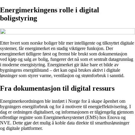
Energimerkingens rolle i digital
boligstyring
Etter hvert som norske boliger blir mer intelligente og tilknyttet digitale
systemer, får energimerket en stadig viktigere funksjon. Der
energimerket tidligere først og fremst ble brukt som dokumentasjon
ved kjøp og salg av bolig, fungerer det nå som et sentralt datagrunnlag
i moderne energistyring. Energimerket gir ikke bare et bilde av
bygningens energitilstand – det kan også brukes aktivt i digitale
løsninger som styrer varme, ventilasjon og strømforbruk i sanntid.
Fra dokumentasjon til digital ressurs
Energimerkeordningen ble innført i Norge for å skape åpenhet om
bygningers energiforbruk og for å motivere til energieffektivisering. I
dag er ordningen digitalisert, og informasjonen er tilgjengelig gjennom
offentlige registre som Energimerkesystemet (EMS) hos Enova og
NVE. Dette gjør det mulig å koble data direkte til smarthusløsninger
og digitale plattformer.