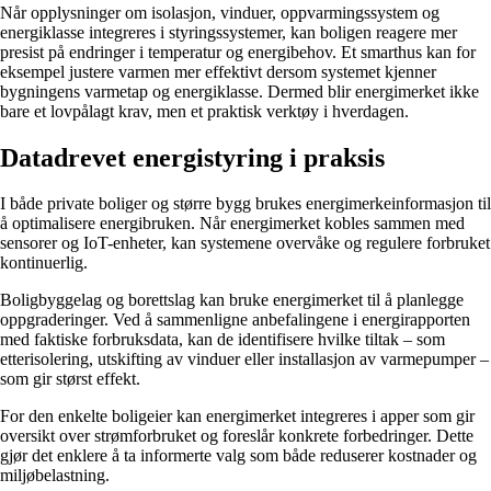
Når opplysninger om isolasjon, vinduer, oppvarmingssystem og
energiklasse integreres i styringssystemer, kan boligen reagere mer
presist på endringer i temperatur og energibehov. Et smarthus kan for
eksempel justere varmen mer effektivt dersom systemet kjenner
bygningens varmetap og energiklasse. Dermed blir energimerket ikke
bare et lovpålagt krav, men et praktisk verktøy i hverdagen.
Datadrevet energistyring i praksis
I både private boliger og større bygg brukes energimerkeinformasjon til
å optimalisere energibruken. Når energimerket kobles sammen med
sensorer og IoT-enheter, kan systemene overvåke og regulere forbruket
kontinuerlig.
Boligbyggelag og borettslag kan bruke energimerket til å planlegge
oppgraderinger. Ved å sammenligne anbefalingene i energirapporten
med faktiske forbruksdata, kan de identifisere hvilke tiltak – som
etterisolering, utskifting av vinduer eller installasjon av varmepumper –
som gir størst effekt.
For den enkelte boligeier kan energimerket integreres i apper som gir
oversikt over strømforbruket og foreslår konkrete forbedringer. Dette
gjør det enklere å ta informerte valg som både reduserer kostnader og
miljøbelastning.