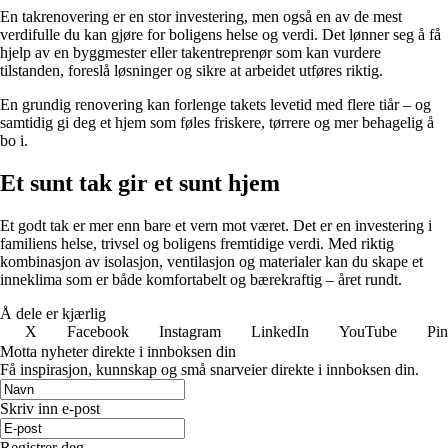
En takrenovering er en stor investering, men også en av de mest
verdifulle du kan gjøre for boligens helse og verdi. Det lønner seg å få
hjelp av en byggmester eller takentreprenør som kan vurdere
tilstanden, foreslå løsninger og sikre at arbeidet utføres riktig.
En grundig renovering kan forlenge takets levetid med flere tiår – og
samtidig gi deg et hjem som føles friskere, tørrere og mer behagelig å
bo i.
Et sunt tak gir et sunt hjem
Et godt tak er mer enn bare et vern mot været. Det er en investering i
familiens helse, trivsel og boligens fremtidige verdi. Med riktig
kombinasjon av isolasjon, ventilasjon og materialer kan du skape et
inneklima som er både komfortabelt og bærekraftig – året rundt.
Å dele er kjærlig
X
Facebook
Instagram
LinkedIn
YouTube
Pin
Motta nyheter direkte i innboksen din
Få inspirasjon, kunnskap og små snarveier direkte i innboksen din.
Skriv inn e-post
Registrer deg