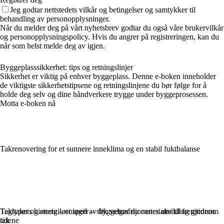
Jeg godtar nettstedets vilkår og betingelser og samtykker til
behandling av personopplysninger.
Når du melder deg på vårt nyhetsbrev godtar du også våre brukervilkår
og personopplysningspolicy. Hvis du angrer på registreringen, kan du
når som helst melde deg av igjen.
Byggeplasssikkerhet: tips og retningslinjer
Sikkerhet er viktig på enhver byggeplass. Denne e-boken inneholder
de viktigste sikkerhetstipsene og retningslinjene du bør følge for å
holde deg selv og dine håndverkere trygge under byggeprosessen.
Motta e-boken nå
Takrenovering for et sunnere inneklima og en stabil fuktbalanse
Taktyper og energiløsninger – slik velger du materialer til fremtidens
Tegltakets historie – et speil av byggetradisjonenes utvikling gjennom
tak
tidene