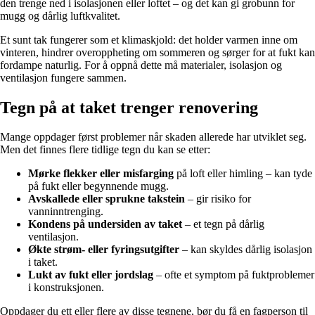
den trenge ned i isolasjonen eller loftet – og det kan gi grobunn for
mugg og dårlig luftkvalitet.
Et sunt tak fungerer som et klimaskjold: det holder varmen inne om
vinteren, hindrer overoppheting om sommeren og sørger for at fukt kan
fordampe naturlig. For å oppnå dette må materialer, isolasjon og
ventilasjon fungere sammen.
Tegn på at taket trenger renovering
Mange oppdager først problemer når skaden allerede har utviklet seg.
Men det finnes flere tidlige tegn du kan se etter:
Mørke flekker eller misfarging
på loft eller himling – kan tyde
på fukt eller begynnende mugg.
Avskallede eller sprukne takstein
– gir risiko for
vanninntrenging.
Kondens på undersiden av taket
– et tegn på dårlig
ventilasjon.
Økte strøm- eller fyringsutgifter
– kan skyldes dårlig isolasjon
i taket.
Lukt av fukt eller jordslag
– ofte et symptom på fuktproblemer
i konstruksjonen.
Oppdager du ett eller flere av disse tegnene, bør du få en fagperson til