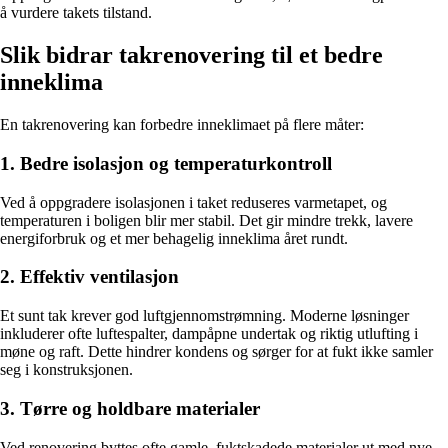
å vurdere takets tilstand.
Slik bidrar takrenovering til et bedre
inneklima
En takrenovering kan forbedre inneklimaet på flere måter:
1. Bedre isolasjon og temperaturkontroll
Ved å oppgradere isolasjonen i taket reduseres varmetapet, og
temperaturen i boligen blir mer stabil. Det gir mindre trekk, lavere
energiforbruk og et mer behagelig inneklima året rundt.
2. Effektiv ventilasjon
Et sunt tak krever god luftgjennomstrømning. Moderne løsninger
inkluderer ofte luftespalter, dampåpne undertak og riktig utlufting i
møne og raft. Dette hindrer kondens og sørger for at fukt ikke samler
seg i konstruksjonen.
3. Tørre og holdbare materialer
Ved renovering byttes ofte gamle, fuktskadede materialer ut med nye