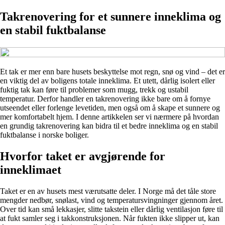
Takrenovering for et sunnere inneklima og
en stabil fuktbalanse
Et tak er mer enn bare husets beskyttelse mot regn, snø og vind – det er
en viktig del av boligens totale inneklima. Et utett, dårlig isolert eller
fuktig tak kan føre til problemer som mugg, trekk og ustabil
temperatur. Derfor handler en takrenovering ikke bare om å fornye
utseendet eller forlenge levetiden, men også om å skape et sunnere og
mer komfortabelt hjem. I denne artikkelen ser vi nærmere på hvordan
en grundig takrenovering kan bidra til et bedre inneklima og en stabil
fuktbalanse i norske boliger.
Hvorfor taket er avgjørende for
inneklimaet
Taket er en av husets mest værutsatte deler. I Norge må det tåle store
mengder nedbør, snølast, vind og temperatursvingninger gjennom året.
Over tid kan små lekkasjer, slitte takstein eller dårlig ventilasjon føre til
at fukt samler seg i takkonstruksjonen. Når fukten ikke slipper ut, kan