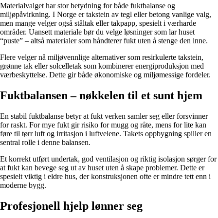
Materialvalget har stor betydning for både fuktbalanse og
miljøpåvirkning. I Norge er takstein av tegl eller betong vanlige valg,
men mange velger også ståltak eller takpapp, spesielt i værharde
områder. Uansett materiale bør du velge løsninger som lar huset
“puste” – altså materialer som håndterer fukt uten å stenge den inne.
Flere velger nå miljøvennlige alternativer som resirkulerte takstein,
grønne tak eller solcelletak som kombinerer energiproduksjon med
værbeskyttelse. Dette gir både økonomiske og miljømessige fordeler.
Fuktbalansen – nøkkelen til et sunt hjem
En stabil fuktbalanse betyr at fukt verken samler seg eller forsvinner
for raskt. For mye fukt gir risiko for mugg og råte, mens for lite kan
føre til tørr luft og irritasjon i luftveiene. Takets oppbygning spiller en
sentral rolle i denne balansen.
Et korrekt utført undertak, god ventilasjon og riktig isolasjon sørger for
at fukt kan bevege seg ut av huset uten å skape problemer. Dette er
spesielt viktig i eldre hus, der konstruksjonen ofte er mindre tett enn i
moderne bygg.
Profesjonell hjelp lønner seg