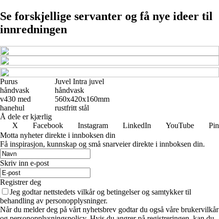
Se forskjellige servanter og få nye ideer til
innredningen
Purus
Juvel Intra juvel
håndvask
håndvask
v430 med
560x420x160mm
hanehul
rustfritt stål
Å dele er kjærlig
X
Facebook
Instagram
LinkedIn
YouTube
Pin
Motta nyheter direkte i innboksen din
Få inspirasjon, kunnskap og små snarveier direkte i innboksen din.
Skriv inn e-post
Registrer deg
Jeg godtar nettstedets vilkår og betingelser og samtykker til
behandling av personopplysninger.
Når du melder deg på vårt nyhetsbrev godtar du også våre brukervilkår
og personopplysningspolicy. Hvis du angrer på registreringen, kan du