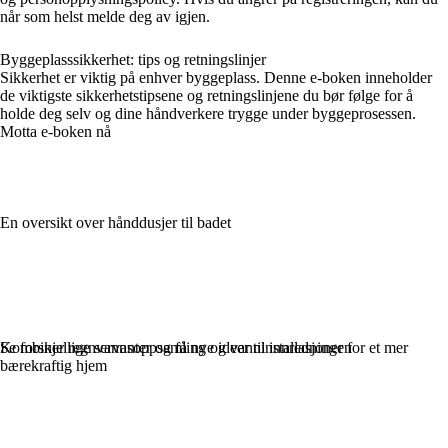
når som helst melde deg av igjen.
Byggeplasssikkerhet: tips og retningslinjer
Sikkerhet er viktig på enhver byggeplass. Denne e-boken inneholder
de viktigste sikkerhetstipsene og retningslinjene du bør følge for å
holde deg selv og dine håndverkere trygge under byggeprosessen.
Motta e-boken nå
En oversikt over hånddusjer til badet
Se forskjellige servanter og få nye ideer til innredningen
Kombiner regnvannsoppsamling og vanninstallasjoner for et mer
bærekraftig hjem