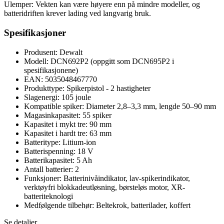
Ulemper: Vekten kan være høyere enn på mindre modeller, og
batteridriften krever lading ved langvarig bruk.
Spesifikasjoner
Produsent: Dewalt
Modell: DCN692P2 (oppgitt som DCN695P2 i
spesifikasjonene)
EAN: 5035048467770
Produkttype: Spikerpistol - 2 hastigheter
Slagenergi: 105 joule
Kompatible spiker: Diameter 2,8–3,3 mm, lengde 50–90 mm
Magasinkapasitet: 55 spiker
Kapasitet i mykt tre: 90 mm
Kapasitet i hardt tre: 63 mm
Batteritype: Litium-ion
Batterispenning: 18 V
Batterikapasitet: 5 Ah
Antall batterier: 2
Funksjoner: Batterinivåindikator, lav-spikerindikator,
verktøyfri blokkadeutløsning, børsteløs motor, XR-
batteriteknologi
Medfølgende tilbehør: Beltekrok, batterilader, koffert
Se detaljer