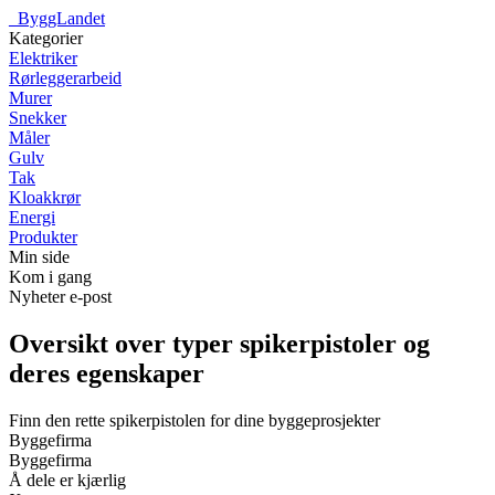
_
ByggLandet
Kategorier
Elektriker
Rørleggerarbeid
Murer
Snekker
Måler
Gulv
Tak
Kloakkrør
Energi
Produkter
Min side
Kom i gang
Nyheter e-post
Oversikt over typer spikerpistoler og
deres egenskaper
Finn den rette spikerpistolen for dine byggeprosjekter
Byggefirma
Byggefirma
Å dele er kjærlig