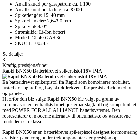
Antall skudd per gasspatron: ca. 1 100
Antall skudd per lading: ca. 8 000
Spikerlengde: 15–40 mm
Spikerdiameter: 2,6–3,0 mm
Spikervinkel: 0°
Strømkilde: Li-Ion batteri
Modell: CP 40 GAS 3G
SKU: TJ100245
Se detaljer
3
Kraftig presisjonsfrihet
Rapid BNX50 Batteridrevet spikerpistol 18V P4A
En batteridrevet spikerpistol fra Rapid som kombinerer mobilitet,
justerbar slagkraft og høy skuddfrekvens for presist arbeid med tre
og paneler.
Hvorfor den ble valgt: Rapid BNX50 ble valgt på grunn av
kombinasjonen av trådløs frihet, justerbar slagkraft og kompatibilitet
med POWER FOR ALL ALLIANCE-batterisystemet. Den
representerer et moderne alternativ til pneumatiske og gassdrevne
modeller i sin klasse.
Rapid BNX50 er en batteridrevet spikerpistol designet for montering
av lister, paneler og andre trekomponenter der presisjon og