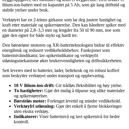
litium-ion-batteri med en kapasitet på 5 Ah, som gir lang driftstid og
stabile ytelser under bruk.
Verktøyet har en 2-trinns girkasse som lar deg justere hastighet og
kraft etter materiale og spikerstørrelse. Den kan håndtere spiker med
en diameter på 2,8–3,3 mm og lengder fra 50 til 90 mm, noe som
gjør den egnet for både mykt og hardt tre.
Den børsteløse motoren og XR-batteriteknologien bidrar til effektiv
energibruk og redusert vedlikeholdsbehov. Funksjoner som
batterinivåindikator, lav-spikerindikator og verktøyfri
utløsingsmekanisme øker brukervennligheten og driftssikkerheten.
Sett leveres med to batterier, lader, beltekrok og en robust koffert
som beskytter verktøyet under transport og oppbevaring.
18 V litium-ion-drift:
Gir trådløs fleksibilitet og høy ytelse.
To hastigheter:
Gjør det mulig å tilpasse seg ulike materialer
og spikerstørrelser.
Børsteløs motor:
Forlenget levetid og mindre vedlikehold.
Verktøyfri utløsning:
Gjør det enkelt å fjerne blokkeringer
uten ekstra verktøy.
Indikatorer:
Viser batterinivå og lavt spikernivå for bedre
kontroll.