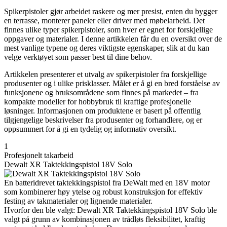
Spikerpistoler gjør arbeidet raskere og mer presist, enten du bygger
en terrasse, monterer paneler eller driver med møbelarbeid. Det
finnes ulike typer spikerpistoler, som hver er egnet for forskjellige
oppgaver og materialer. I denne artikkelen får du en oversikt over de
mest vanlige typene og deres viktigste egenskaper, slik at du kan
velge verktøyet som passer best til dine behov.
Artikkelen presenterer et utvalg av spikerpistoler fra forskjellige
produsenter og i ulike prisklasser. Målet er å gi en bred forståelse av
funksjonene og bruksområdene som finnes på markedet – fra
kompakte modeller for hobbybruk til kraftige profesjonelle
løsninger. Informasjonen om produktene er basert på offentlig
tilgjengelige beskrivelser fra produsenter og forhandlere, og er
oppsummert for å gi en tydelig og informativ oversikt.
1
Profesjonelt takarbeid
Dewalt XR Taktekkingspistol 18V Solo
En batteridrevet taktekkingspistol fra DeWalt med en 18V motor
som kombinerer høy ytelse og robust konstruksjon for effektiv
festing av takmaterialer og lignende materialer.
Hvorfor den ble valgt: Dewalt XR Taktekkingspistol 18V Solo ble
valgt på grunn av kombinasjonen av trådløs fleksibilitet, kraftig