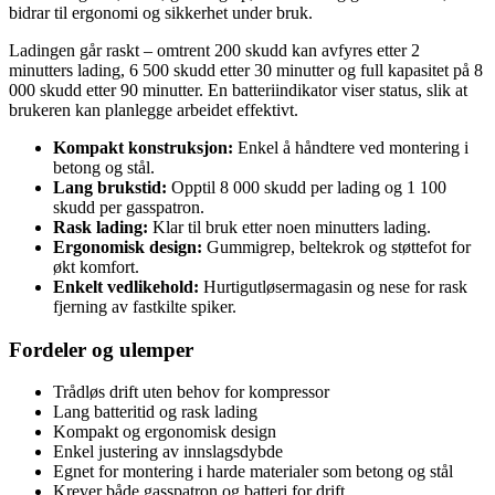
bidrar til ergonomi og sikkerhet under bruk.
Ladingen går raskt – omtrent 200 skudd kan avfyres etter 2
minutters lading, 6 500 skudd etter 30 minutter og full kapasitet på 8
000 skudd etter 90 minutter. En batteriindikator viser status, slik at
brukeren kan planlegge arbeidet effektivt.
Kompakt konstruksjon:
Enkel å håndtere ved montering i
betong og stål.
Lang brukstid:
Opptil 8 000 skudd per lading og 1 100
skudd per gasspatron.
Rask lading:
Klar til bruk etter noen minutters lading.
Ergonomisk design:
Gummigrep, beltekrok og støttefot for
økt komfort.
Enkelt vedlikehold:
Hurtigutløsermagasin og nese for rask
fjerning av fastkilte spiker.
Fordeler og ulemper
Trådløs drift uten behov for kompressor
Lang batteritid og rask lading
Kompakt og ergonomisk design
Enkel justering av innslagsdybde
Egnet for montering i harde materialer som betong og stål
Krever både gasspatron og batteri for drift