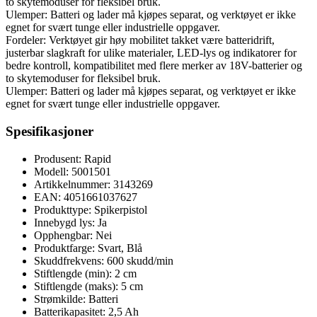
to skytemoduser for fleksibel bruk.
Ulemper: Batteri og lader må kjøpes separat, og verktøyet er ikke
egnet for svært tunge eller industrielle oppgaver.
Fordeler: Verktøyet gir høy mobilitet takket være batteridrift,
justerbar slagkraft for ulike materialer, LED-lys og indikatorer for
bedre kontroll, kompatibilitet med flere merker av 18V-batterier og
to skytemoduser for fleksibel bruk.
Ulemper: Batteri og lader må kjøpes separat, og verktøyet er ikke
egnet for svært tunge eller industrielle oppgaver.
Spesifikasjoner
Produsent: Rapid
Modell: 5001501
Artikkelnummer: 3143269
EAN: 4051661037627
Produkttype: Spikerpistol
Innebygd lys: Ja
Opphengbar: Nei
Produktfarge: Svart, Blå
Skuddfrekvens: 600 skudd/min
Stiftlengde (min): 2 cm
Stiftlengde (maks): 5 cm
Strømkilde: Batteri
Batterikapasitet: 2,5 Ah