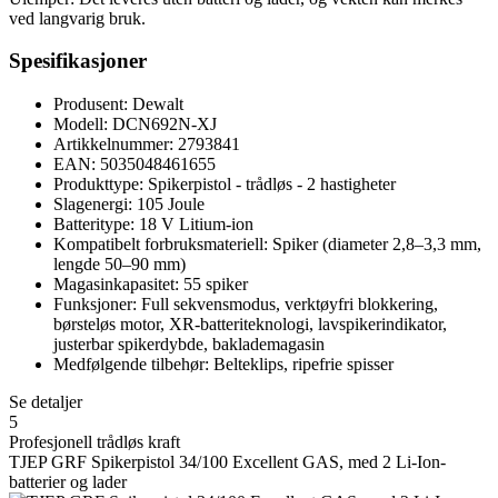
ved langvarig bruk.
Spesifikasjoner
Produsent: Dewalt
Modell: DCN692N-XJ
Artikkelnummer: 2793841
EAN: 5035048461655
Produkttype: Spikerpistol - trådløs - 2 hastigheter
Slagenergi: 105 Joule
Batteritype: 18 V Litium-ion
Kompatibelt forbruksmateriell: Spiker (diameter 2,8–3,3 mm,
lengde 50–90 mm)
Magasinkapasitet: 55 spiker
Funksjoner: Full sekvensmodus, verktøyfri blokkering,
børsteløs motor, XR-batteriteknologi, lavspikerindikator,
justerbar spikerdybde, baklademagasin
Medfølgende tilbehør: Belteklips, ripefrie spisser
Se detaljer
5
Profesjonell trådløs kraft
TJEP GRF Spikerpistol 34/100 Excellent GAS, med 2 Li-Ion-
batterier og lader