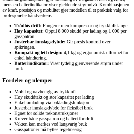
mens en batteriindikator viser gjeldende strømnivå. Kombinasjonen
av kraft, presisjon og mobilitet gjør modellen til et praktisk valg for
profesjonelle håndverkere.
Trådløs drift:
Fungerer uten kompressor og trykkluftslange.
Høy kapasitet:
Opptil 8 000 skudd per lading og 1 000 per
gasspatron.
Justerbar innslagsdybde:
Gir presis kontroll over
spikringen.
Kompakt og lett design:
4,1 kg og ergonomisk utformet for
enkel håndtering.
Batteriindikator:
Viser tydelig gjenværende strøm under
bruk.
Fordeler og ulemper
Mobil og uavhengig av trykkluft
Høy skuddtakt og stor kapasitet per lading
Enkel omlading via bakladingsfunksjon
Justerbar innslagsdybde for fleksibel bruk
Egnet for solide trekonstruksjoner
Krever både gasspatron og batteri for drift
Vekten kan merkes ved langvarig bruk
Gasspatroner må byttes regelmessig