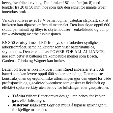
bevegelsesfrihet er viktig. Den bruker 18Ga-stifter (nr. 8) med
lengder fra 20 til 50 mm, noe som gjør den egnet for mange typer
innendørs bruk.
Verktøyet drives av et 18 V-batteri og har justerbar slagkraft, slik at
brukeren kan tilpasse kraften til materialet. Den kan skyte opptil 600
skudd per minutt og tilbyr to skytemoduser – enkeltskudd og bump
fire – avhengig av arbeidssituasjonen.
BNX50 er utstyrt med LED-frontlys som forbedrer synligheten i
arbeidsområdet, samt indikatorer som viser batteristatus og
skytemodus. Den er en del av POWER FOR ALL ALLIANCE,
noe som betyr at batterier fra kompatible merker som Bosch,
Gardena, Gloria og Wagner kan brukes.
Batteri og lader er ikke inkludert, men Rapid anbefaler et 2,5 Ah-
batteri som kan levere opptil 600 spiker per lading. Den robuste
konstruksjonen og ergonomiske utformingen gjør den egnet for både
profesjonelle og gjør-det-selv-brukere som ønsker et fleksibelt og
effektivt spikerverktøy uten behov for luftslanger eller gasspatroner.
Trådløs frihet:
Batteridrevet design uten behov for kabler,
gass eller luftslanger.
Justerbar slagkraft:
Gjør det mulig å tilpasse spikringen til
forskjellige materialer.