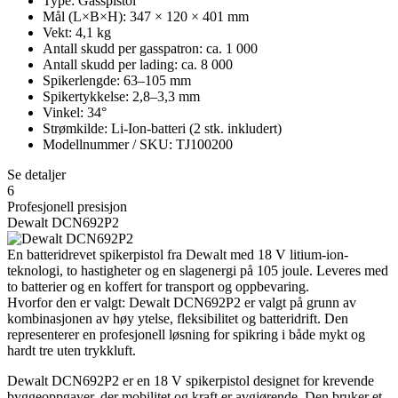
Type: Gasspistol
Mål (L×B×H): 347 × 120 × 401 mm
Vekt: 4,1 kg
Antall skudd per gasspatron: ca. 1 000
Antall skudd per lading: ca. 8 000
Spikerlengde: 63–105 mm
Spikertykkelse: 2,8–3,3 mm
Vinkel: 34°
Strømkilde: Li-Ion-batteri (2 stk. inkludert)
Modellnummer / SKU: TJ100200
Se detaljer
6
Profesjonell presisjon
Dewalt DCN692P2
En batteridrevet spikerpistol fra Dewalt med 18 V litium-ion-
teknologi, to hastigheter og en slagenergi på 105 joule. Leveres med
to batterier og en koffert for transport og oppbevaring.
Hvorfor den er valgt: Dewalt DCN692P2 er valgt på grunn av
kombinasjonen av høy ytelse, fleksibilitet og batteridrift. Den
representerer en profesjonell løsning for spikring i både mykt og
hardt tre uten trykkluft.
Dewalt DCN692P2 er en 18 V spikerpistol designet for krevende
byggeoppgaver, der mobilitet og kraft er avgjørende. Den bruker et