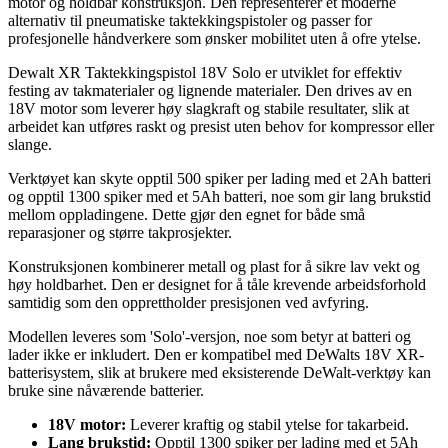
motor og holdbar konstruksjon. Den representerer et moderne
alternativ til pneumatiske taktekkingspistoler og passer for
profesjonelle håndverkere som ønsker mobilitet uten å ofre ytelse.
Dewalt XR Taktekkingspistol 18V Solo er utviklet for effektiv
festing av takmaterialer og lignende materialer. Den drives av en
18V motor som leverer høy slagkraft og stabile resultater, slik at
arbeidet kan utføres raskt og presist uten behov for kompressor eller
slange.
Verktøyet kan skyte opptil 500 spiker per lading med et 2Ah batteri
og opptil 1300 spiker med et 5Ah batteri, noe som gir lang brukstid
mellom oppladingene. Dette gjør den egnet for både små
reparasjoner og større takprosjekter.
Konstruksjonen kombinerer metall og plast for å sikre lav vekt og
høy holdbarhet. Den er designet for å tåle krevende arbeidsforhold
samtidig som den opprettholder presisjonen ved avfyring.
Modellen leveres som 'Solo'-versjon, noe som betyr at batteri og
lader ikke er inkludert. Den er kompatibel med DeWalts 18V XR-
batterisystem, slik at brukere med eksisterende DeWalt-verktøy kan
bruke sine nåværende batterier.
18V motor:
Leverer kraftig og stabil ytelse for takarbeid.
Lang brukstid:
Opptil 1300 spiker per lading med et 5Ah