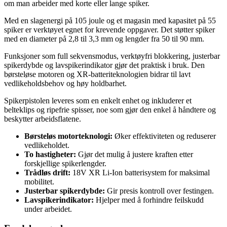
om man arbeider med korte eller lange spiker.
Med en slagenergi på 105 joule og et magasin med kapasitet på 55
spiker er verktøyet egnet for krevende oppgaver. Det støtter spiker
med en diameter på 2,8 til 3,3 mm og lengder fra 50 til 90 mm.
Funksjoner som full sekvensmodus, verktøyfri blokkering, justerbar
spikerdybde og lavspikerindikator gjør det praktisk i bruk. Den
børsteløse motoren og XR-batteriteknologien bidrar til lavt
vedlikeholdsbehov og høy holdbarhet.
Spikerpistolen leveres som en enkelt enhet og inkluderer et
belteklips og ripefrie spisser, noe som gjør den enkel å håndtere og
beskytter arbeidsflatene.
Børsteløs motorteknologi:
Øker effektiviteten og reduserer
vedlikeholdet.
To hastigheter:
Gjør det mulig å justere kraften etter
forskjellige spikerlengder.
Trådløs drift:
18V XR Li-Ion batterisystem for maksimal
mobilitet.
Justerbar spikerdybde:
Gir presis kontroll over festingen.
Lavspikerindikator:
Hjelper med å forhindre feilskudd
under arbeidet.