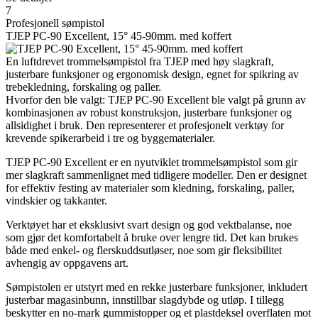
7
Profesjonell sømpistol
TJEP PC-90 Excellent, 15° 45-90mm. med koffert
En luftdrevet trommelsømpistol fra TJEP med høy slagkraft,
justerbare funksjoner og ergonomisk design, egnet for spikring av
trebekledning, forskaling og paller.
Hvorfor den ble valgt: TJEP PC-90 Excellent ble valgt på grunn av
kombinasjonen av robust konstruksjon, justerbare funksjoner og
allsidighet i bruk. Den representerer et profesjonelt verktøy for
krevende spikerarbeid i tre og byggematerialer.
TJEP PC-90 Excellent er en nyutviklet trommelsømpistol som gir
mer slagkraft sammenlignet med tidligere modeller. Den er designet
for effektiv festing av materialer som kledning, forskaling, paller,
vindskier og takkanter.
Verktøyet har et eksklusivt svart design og god vektbalanse, noe
som gjør det komfortabelt å bruke over lengre tid. Det kan brukes
både med enkel- og flerskuddsutløser, noe som gir fleksibilitet
avhengig av oppgavens art.
Sømpistolen er utstyrt med en rekke justerbare funksjoner, inkludert
justerbar magasinbunn, innstillbar slagdybde og utløp. I tillegg
beskytter en no-mark gummistopper og et plastdeksel overflaten mot