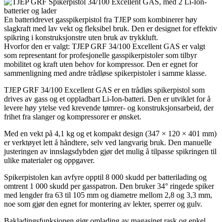
En batteridrevet gasspikerpistol fra TJEP som kombinerer høy
slagkraft med lav vekt og fleksibel bruk. Den er designet for effektiv
spikring i konstruksjonstre uten bruk av trykkluft.
Hvorfor den er valgt: TJEP GRF 34/100 Excellent GAS er valgt
som representant for profesjonelle gasspikerpistoler som tilbyr
mobilitet og kraft uten behov for kompressor. Den er egnet for
sammenligning med andre trådløse spikerpistoler i samme klasse.
TJEP GRF 34/100 Excellent GAS er en trådløs spikerpistol som
drives av gass og et oppladbart Li-Ion-batteri. Den er utviklet for å
levere høy ytelse ved krevende tømrer- og konstruksjonsarbeid, der
frihet fra slanger og kompressorer er ønsket.
Med en vekt på 4,1 kg og et kompakt design (347 × 120 × 401 mm)
er verktøyet lett å håndtere, selv ved langvarig bruk. Den manuelle
justeringen av innslagsdybden gjør det mulig å tilpasse spikringen til
ulike materialer og oppgaver.
Spikerpistolen kan avfyre opptil 8 000 skudd per batterilading og
omtrent 1 000 skudd per gasspatron. Den bruker 34° ringede spiker
med lengder fra 63 til 105 mm og diametre mellom 2,8 og 3,3 mm,
noe som gjør den egnet for montering av lekter, sperrer og gulv.
Bakladingsfunksjonen gjør omlading av magasinet rask og enkel,