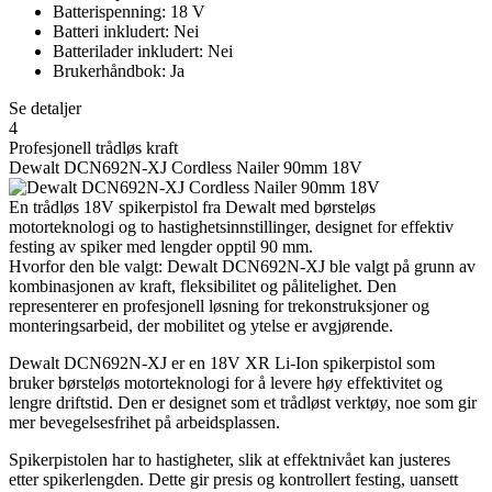
Batterispenning: 18 V
Batteri inkludert: Nei
Batterilader inkludert: Nei
Brukerhåndbok: Ja
Se detaljer
4
Profesjonell trådløs kraft
Dewalt DCN692N-XJ Cordless Nailer 90mm 18V
En trådløs 18V spikerpistol fra Dewalt med børsteløs
motorteknologi og to hastighetsinnstillinger, designet for effektiv
festing av spiker med lengder opptil 90 mm.
Hvorfor den ble valgt: Dewalt DCN692N-XJ ble valgt på grunn av
kombinasjonen av kraft, fleksibilitet og pålitelighet. Den
representerer en profesjonell løsning for trekonstruksjoner og
monteringsarbeid, der mobilitet og ytelse er avgjørende.
Dewalt DCN692N-XJ er en 18V XR Li-Ion spikerpistol som
bruker børsteløs motorteknologi for å levere høy effektivitet og
lengre driftstid. Den er designet som et trådløst verktøy, noe som gir
mer bevegelsesfrihet på arbeidsplassen.
Spikerpistolen har to hastigheter, slik at effektnivået kan justeres
etter spikerlengden. Dette gir presis og kontrollert festing, uansett