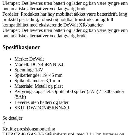
Ulemper: Det leveres uten batteri og lader og kan være tyngre enn
pneumatiske alternativer ved langvarig bruk.
Fordeler: Produktet har høy mobilitet takket være batteridrift, lang
brukstid per lading, robust og holdbar konstruksjon og full
kompatibilitet med eksisterende DeWalt XR-batterier.
Ulemper: Det leveres uten batteri og lader og kan være tyngre enn
pneumatiske alternativer ved langvarig bruk.
Spesifikasjoner
Merke: DeWalt
Modell: DCN45RNN-XJ
Spenning: 18V
Spikerlengde: 19–45 mm
Spikerdiameter: 3,1 mm
Materiale: Metall og plast
Avfyringskapasitet: Opptil 500 spiker (2Ah) / 1300 spiker
(5Ah)
Leveres uten batteri og lader
SKU: DW-DCN45RNN-XJ
Se detaljer
2
Kraftig presisjonsmontering
TJEP CP 40 GAS 3G Stålspikerpistol, med 2 Li-Ion batterier og