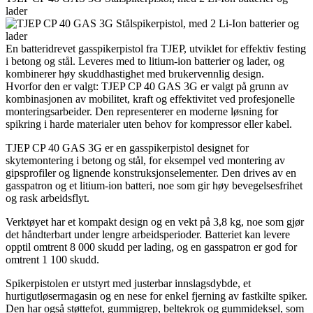
lader
En batteridrevet gasspikerpistol fra TJEP, utviklet for effektiv festing
i betong og stål. Leveres med to litium-ion batterier og lader, og
kombinerer høy skuddhastighet med brukervennlig design.
Hvorfor den er valgt: TJEP CP 40 GAS 3G er valgt på grunn av
kombinasjonen av mobilitet, kraft og effektivitet ved profesjonelle
monteringsarbeider. Den representerer en moderne løsning for
spikring i harde materialer uten behov for kompressor eller kabel.
TJEP CP 40 GAS 3G er en gasspikerpistol designet for
skytemontering i betong og stål, for eksempel ved montering av
gipsprofiler og lignende konstruksjonselementer. Den drives av en
gasspatron og et litium-ion batteri, noe som gir høy bevegelsesfrihet
og rask arbeidsflyt.
Verktøyet har et kompakt design og en vekt på 3,8 kg, noe som gjør
det håndterbart under lengre arbeidsperioder. Batteriet kan levere
opptil omtrent 8 000 skudd per lading, og en gasspatron er god for
omtrent 1 100 skudd.
Spikerpistolen er utstyrt med justerbar innslagsdybde, et
hurtigutløsermagasin og en nese for enkel fjerning av fastkilte spiker.
Den har også støttefot, gummigrep, beltekrok og gummideksel, som