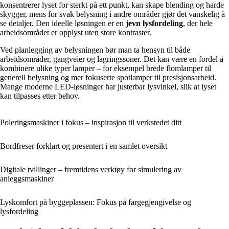
konsentrerer lyset for sterkt på ett punkt, kan skape blending og harde
skygger, mens for svak belysning i andre områder gjør det vanskelig å
se detaljer. Den ideelle løsningen er en
jevn lysfordeling
, der hele
arbeidsområdet er opplyst uten store kontraster.
Ved planlegging av belysningen bør man ta hensyn til både
arbeidsområder, gangveier og lagringssoner. Det kan være en fordel å
kombinere ulike typer lamper – for eksempel brede flomlamper til
generell belysning og mer fokuserte spotlamper til presisjonsarbeid.
Mange moderne LED-løsninger har justerbar lysvinkel, slik at lyset
kan tilpasses etter behov.
Poleringsmaskiner i fokus – inspirasjon til verkstedet ditt
Bordfreser forklart og presentert i en samlet oversikt
Digitale tvillinger – fremtidens verktøy for simulering av
anleggsmaskiner
Lyskomfort på byggeplassen: Fokus på fargegjengivelse og
lysfordeling