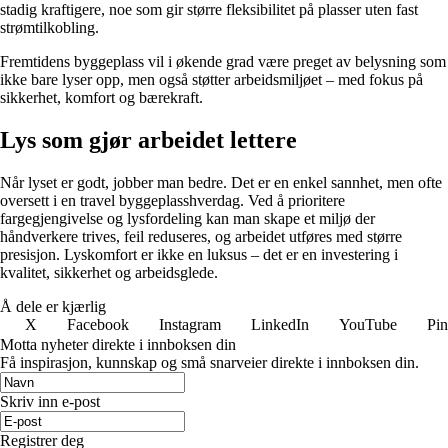
stadig kraftigere, noe som gir større fleksibilitet på plasser uten fast
strømtilkobling.
Fremtidens byggeplass vil i økende grad være preget av belysning som
ikke bare lyser opp, men også støtter arbeidsmiljøet – med fokus på
sikkerhet, komfort og bærekraft.
Lys som gjør arbeidet lettere
Når lyset er godt, jobber man bedre. Det er en enkel sannhet, men ofte
oversett i en travel byggeplasshverdag. Ved å prioritere
fargegjengivelse og lysfordeling kan man skape et miljø der
håndverkere trives, feil reduseres, og arbeidet utføres med større
presisjon. Lyskomfort er ikke en luksus – det er en investering i
kvalitet, sikkerhet og arbeidsglede.
Å dele er kjærlig
X
Facebook
Instagram
LinkedIn
YouTube
Pin
Motta nyheter direkte i innboksen din
Få inspirasjon, kunnskap og små snarveier direkte i innboksen din.
Skriv inn e-post
Registrer deg