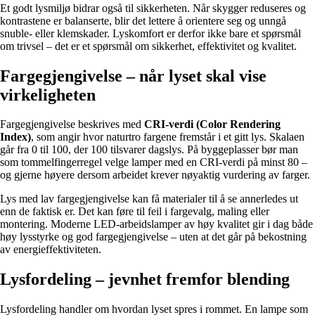
Et godt lysmiljø bidrar også til sikkerheten. Når skygger reduseres og
kontrastene er balanserte, blir det lettere å orientere seg og unngå
snuble- eller klemskader. Lyskomfort er derfor ikke bare et spørsmål
om trivsel – det er et spørsmål om sikkerhet, effektivitet og kvalitet.
Fargegjengivelse – når lyset skal vise
virkeligheten
Fargegjengivelse beskrives med
CRI-verdi (Color Rendering
Index)
, som angir hvor naturtro fargene fremstår i et gitt lys. Skalaen
går fra 0 til 100, der 100 tilsvarer dagslys. På byggeplasser bør man
som tommelfingerregel velge lamper med en CRI-verdi på minst 80 –
og gjerne høyere dersom arbeidet krever nøyaktig vurdering av farger.
Lys med lav fargegjengivelse kan få materialer til å se annerledes ut
enn de faktisk er. Det kan føre til feil i fargevalg, maling eller
montering. Moderne LED-arbeidslamper av høy kvalitet gir i dag både
høy lysstyrke og god fargegjengivelse – uten at det går på bekostning
av energieffektiviteten.
Lysfordeling – jevnhet fremfor blending
Lysfordeling handler om hvordan lyset spres i rommet. En lampe som