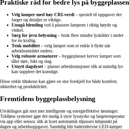
Praktiske råd for bedre lys på byggeplassen
Velg lamper med høy CRI-verdi
– spesielt til oppgaver der
farger og detaljer er viktige.
Unngå blending
ved å plassere lampene i riktig høyde og
vinkel.
Sørg for jevn belysning
– bruk flere mindre lyskilder i stedet
for én kraftig.
Tenk mobilitet
– velg lamper som er enkle å flytte når
arbeidsområdet endres.
Velg robuste armaturer
– byggeplasser krever lamper som
tåler støv, fukt og slag.
Utnytt dagslyset
– plasser arbeidsstasjoner slik at naturlig lys
kan supplere det kunstige.
Disse enkle tiltakene kan gjøre en stor forskjell for både komfort,
sikkerhet og produktivitet.
Fremtidens byggeplassbelysning
Utviklingen går mot mer intelligente og energieffektive løsninger.
Trådløse systemer gjør det mulig å styre lysstyrke og fargetemperatur
via app eller sensor, slik at lyset automatisk tilpasses tidspunkt på
dagen og arbeidsoppgaver. Samtidig blir batteridrevne LED-lamper