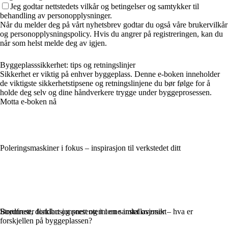
Jeg godtar nettstedets vilkår og betingelser og samtykker til
behandling av personopplysninger.
Når du melder deg på vårt nyhetsbrev godtar du også våre brukervilkår
og personopplysningspolicy. Hvis du angrer på registreringen, kan du
når som helst melde deg av igjen.
Byggeplasssikkerhet: tips og retningslinjer
Sikkerhet er viktig på enhver byggeplass. Denne e-boken inneholder
de viktigste sikkerhetstipsene og retningslinjene du bør følge for å
holde deg selv og dine håndverkere trygge under byggeprosessen.
Motta e-boken nå
Poleringsmaskiner i fokus – inspirasjon til verkstedet ditt
Bordfreser forklart og presentert i en samlet oversikt
Strømnett, distribusjonsnett og interne installasjoner – hva er
forskjellen på byggeplassen?