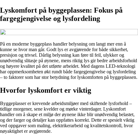
Lyskomfort på byggeplassen: Fokus på
fargegjengivelse og lysfordeling
På en moderne byggeplass handler belysning om langt mer enn å
kunne se hvor man går. Godt lys er avgjørende for både sikkerhet,
presisjon og trivsel. Dårlig belysning kan føre til feil, ulykker og
unødvendig slitasje på øynene, mens riktig lys gir bedre arbeidsforhold
og høyere kvalitet på det utførte arbeidet. Med dagens LED-teknologi
har oppmerksomheten økt rundt både fargegjengivelse og lysfordeling
– to faktorer som har stor betydning for lyskomforten på byggeplassen.
Hvorfor lyskomfort er viktig
Byggeplasser er krevende arbeidsmiljøer med skiftende lysforhold –
tidlige morgener, sene kvelder og mørke vinterdager. Lyskomfort
handler om å skape et miljø der øynene ikke blir unødvendig belastet,
og der farger og detaljer kan oppfattes korrekt. Dette er spesielt viktig
ved oppgaver som maling, elektrikerarbeid og kvalitetskontroll, hvor
nøyaktighet er avgjørende.