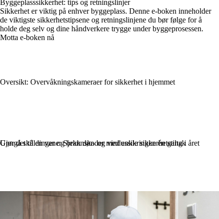
Byggeplasssikkerhet: tips og retningslinjer
Sikkerhet er viktig på enhver byggeplass. Denne e-boken inneholder
de viktigste sikkerhetstipsene og retningslinjene du bør følge for å
holde deg selv og dine håndverkere trygge under byggeprosessen.
Motta e-boken nå
Oversikt: Overvåkningskameraer for sikkerhet i hjemmet
Gjør det til en vane: Sjekk dør- og vindussikringen én gang i året
Unngå skåldinger og brannskader med enkle sikkerhetstiltak