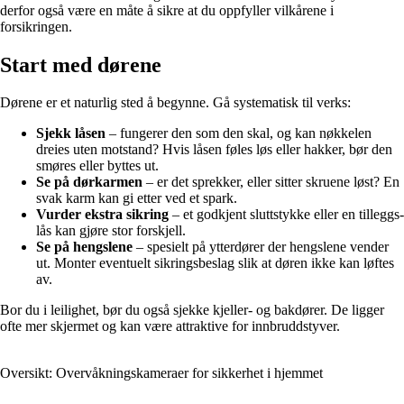
derfor også være en måte å sikre at du oppfyller vilkårene i
forsikringen.
Start med dørene
Dørene er et naturlig sted å begynne. Gå systematisk til verks:
Sjekk låsen
– fungerer den som den skal, og kan nøkkelen
dreies uten motstand? Hvis låsen føles løs eller hakker, bør den
smøres eller byttes ut.
Se på dørkarmen
– er det sprekker, eller sitter skruene løst? En
svak karm kan gi etter ved et spark.
Vurder ekstra sikring
– et godkjent sluttstykke eller en tilleggs­
lås kan gjøre stor forskjell.
Se på hengslene
– spesielt på ytterdører der hengslene vender
ut. Monter eventuelt sikringsbeslag slik at døren ikke kan løftes
av.
Bor du i leilighet, bør du også sjekke kjeller- og bakdører. De ligger
ofte mer skjermet og kan være attraktive for innbruddstyver.
Oversikt: Overvåkningskameraer for sikkerhet i hjemmet