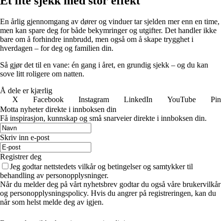
Et lite sjekk med stor effekt
En årlig gjennomgang av dører og vinduer tar sjelden mer enn en time,
men kan spare deg for både bekymringer og utgifter. Det handler ikke
bare om å forhindre innbrudd, men også om å skape trygghet i
hverdagen – for deg og familien din.
Så gjør det til en vane: én gang i året, en grundig sjekk – og du kan
sove litt roligere om natten.
Å dele er kjærlig
X
Facebook
Instagram
LinkedIn
YouTube
Pin
Motta nyheter direkte i innboksen din
Få inspirasjon, kunnskap og små snarveier direkte i innboksen din.
Skriv inn e-post
Registrer deg
Jeg godtar nettstedets vilkår og betingelser og samtykker til
behandling av personopplysninger.
Når du melder deg på vårt nyhetsbrev godtar du også våre brukervilkår
og personopplysningspolicy. Hvis du angrer på registreringen, kan du
når som helst melde deg av igjen.