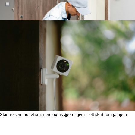
Låsen viser tegn til slitasje – lær å oppdage dem før det er for sent
Start reisen mot et smartere og tryggere hjem – ett skritt om gangen