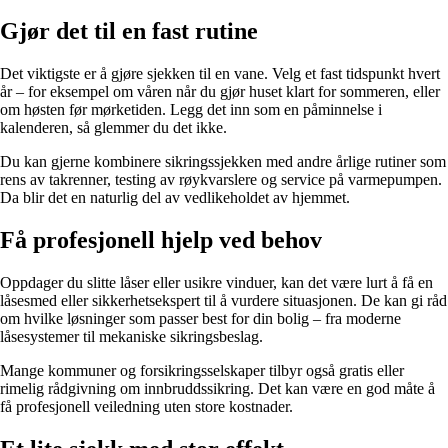
Gjør det til en fast rutine
Det viktigste er å gjøre sjekken til en vane. Velg et fast tidspunkt hvert
år – for eksempel om våren når du gjør huset klart for sommeren, eller
om høsten før mørketiden. Legg det inn som en påminnelse i
kalenderen, så glemmer du det ikke.
Du kan gjerne kombinere sikrings­sjekken med andre årlige rutiner som
rens av takrenner, testing av røykvarslere og service på varmepumpen.
Da blir det en naturlig del av vedlikeholdet av hjemmet.
Få profesjonell hjelp ved behov
Oppdager du slitte låser eller usikre vinduer, kan det være lurt å få en
låsesmed eller sikkerhetsekspert til å vurdere situasjonen. De kan gi råd
om hvilke løsninger som passer best for din bolig – fra moderne
låsesystemer til mekaniske sikringsbeslag.
Mange kommuner og forsikringsselskaper tilbyr også gratis eller
rimelig rådgivning om innbruddssikring. Det kan være en god måte å
få profesjonell veiledning uten store kostnader.