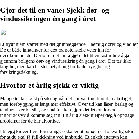
Gjør det til en vane: Sjekk dør- og
vindussikringen én gang i året
Et trygt hjem starter med det grunnleggende – nemlig dører og vinduer.
De er både innganger for deg og potensielle veier inn for
uvedkommende. Derfor er det lurt å gjøre det til en fast rutine å gå
gjennom boligens dør- og vindussikring én gang i året. Det tar ikke
lang tid, men kan ha stor betydning for både trygghet og
forsikringsdekning.
Hvorfor et årlig sjekk er viktig
Mange tenker først på sikring når det har vært innbrudd i nabolaget,
men forebygging er langt mer effektivt. Over tid kan låser, beslag og
tetningslister bli slitt, og små feil kan gjøre det lettere for en
innbruddstyv å komme seg inn. En årlig sjekk hjelper deg å oppdage
problemer før de blir alvorlige.
I tillegg krever flere forsikringsselskaper at boligen er forsvarlig sikret
for at du skal få full dekning ved innbrudd. Et enkelt ettersyn kan