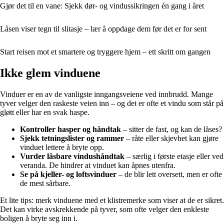
Gjør det til en vane: Sjekk dør- og vindussikringen én gang i året
Låsen viser tegn til slitasje – lær å oppdage dem før det er for sent
Start reisen mot et smartere og tryggere hjem – ett skritt om gangen
Ikke glem vinduene
Vinduer er en av de vanligste inngangsveiene ved innbrudd. Mange
tyver velger den raskeste veien inn – og det er ofte et vindu som står på
gløtt eller har en svak haspe.
Kontroller hasper og håndtak
– sitter de fast, og kan de låses?
Sjekk tetningslister og rammer
– råte eller skjevhet kan gjøre
vinduet lettere å bryte opp.
Vurder låsbare vindushåndtak
– særlig i første etasje eller ved
veranda. De hindrer at vinduet kan åpnes utenfra.
Se på kjeller- og loftsvinduer
– de blir lett oversett, men er ofte
de mest sårbare.
Et lite tips: merk vinduene med et klistremerke som viser at de er sikret.
Det kan virke avskrekkende på tyver, som ofte velger den enkleste
boligen å bryte seg inn i.